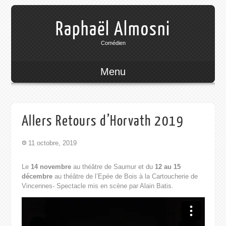
Raphaël Almosni
Comédien
Menu
Allers Retours d’Horvath 2019
11 octobre, 2019
Le
14 novembre
au théâtre de Saumur et du
12 au 15
décembre
au théâtre de l’Epée de Bois à la Cartoucherie de
Vincennes- Spectacle mis en scène par Alain Batis.